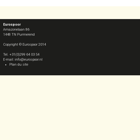
Eurospoor
Amazonelaan 86
1448 TN
Purmerend
Copyright © Eurospoor 2014
Tel. +31(0)299 64 03 54
E-mail: info@eurospoor.nl
Plan du site