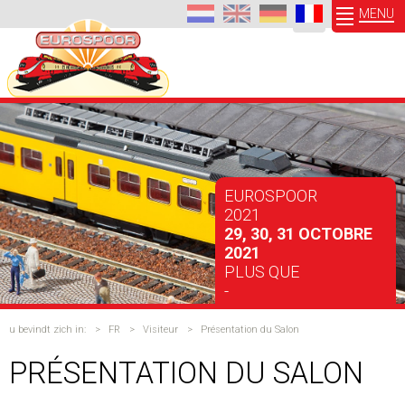
MENU
EUROSPOOR
2021
29, 30, 31 OCTOBRE
2021
PLUS QUE
-
u bevindt zich in:
>
FR
>
Visiteur
>
Présentation du Salon
PRÉSENTATION DU SALON